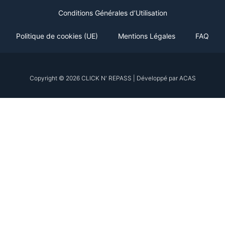
-
m
Conditions Générales d’Utilisation
s
q
Politique de cookies (UE)
Mentions Légales
FAQ
u
a
r
Copyright © 2026 CLICK N' REPASS | Développé par ACAS
e