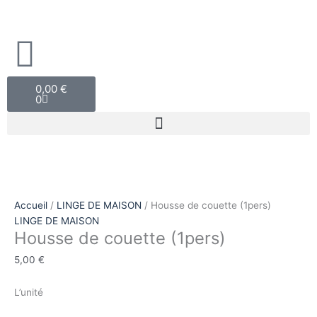
Aller
quantité
au
de
contenu
Housse
de
couette
Panier
(1pers)
0,00
€
0
Accueil
/
LINGE DE MAISON
/ Housse de couette (1pers)
LINGE DE MAISON
Housse de couette (1pers)
5,00
€
L’unité