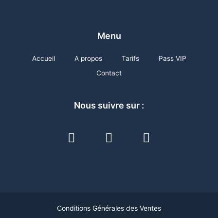
Menu
Accueil
A propos
Tarifs
Pass VIP
Contact
Nous suivre sur :
F
I
L
a
n
i
c
s
n
e
t
k
b
a
e
o
g
d
o
r
i
Conditions Générales des Ventes
k
a
n