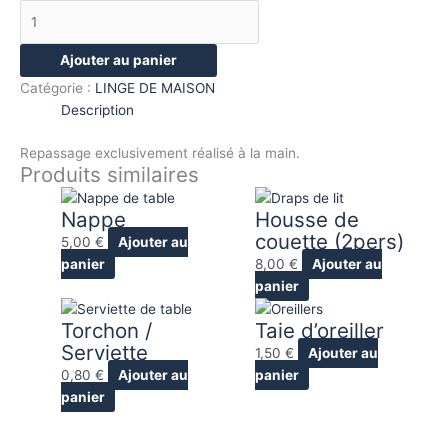
Ajouter au panier
Catégorie :
LINGE DE MAISON
Description
Repassage exclusivement réalisé à la main.
Produits similaires
Nappe
Housse de
couette (2pers)
5,00
€
Ajouter au
panier
8,00
€
Ajouter au
panier
Torchon /
Taie d’oreiller
Serviette
1,50
€
Ajouter au
0,80
€
Ajouter au
panier
panier