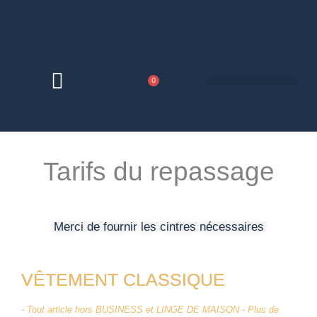
Aller
au
contenu
Panier
0
Tarifs du repassage
Merci de fournir les cintres nécessaires
VÊTEMENT CLASSIQUE
- Tout article hors BUSINESS et LINGE DE MAISON - Plus de