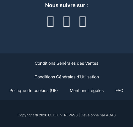
Nous suivre sur :
F
I
L
a
n
i
c
s
n
e
t
k
Conditions Générales des Ventes
b
a
e
Conditions Générales d’Utilisation
o
g
d
Politique de cookies (UE)
Mentions Légales
FAQ
o
r
i
Copyright © 2026 CLICK N' REPASS | Développé par ACAS
k
a
n