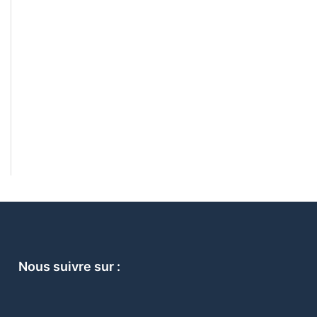
Nous suivre sur :
F
I
L