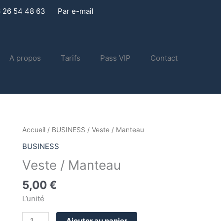
6 26 54 48 63
Par e-mail
A propos
Tarifs
Pass VIP
Contact
quantité
Accueil
/
BUSINESS
/ Veste / Manteau
de
BUSINESS
Veste
Veste / Manteau
/
Manteau
5,00
€
L’unité
Ajouter au panier