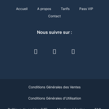
Accueil
A propos
Tarifs
Pass VIP
Contact
Nous suivre sur :
F
I
L
a
n
i
c
s
n
e
t
k
b
a
e
o
g
d
o
r
i
Conditions Générales des Ventes
k
a
n
-
m
Conditions Générales d’Utilisation
s