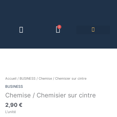
Aller
au
contenu
Panier
0
quantité
de
Chemise
Accueil
/
BUSINESS
/ Chemise / Chemisier sur cintre
/
BUSINESS
Chemisier
Chemise / Chemisier sur cintre
sur
cintre
2,90
€
L’unité